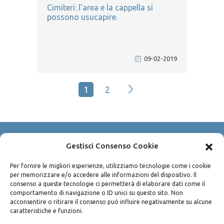
Cimiteri: l’area e la cappella si
possono usucapire.
09-02-2019
1
2
Gestisci Consenso Cookie
Copyright © 2003-2026 Avv. Pietro Bisconti
P.IVA 04490100825
Per fornire le migliori esperienze, utilizziamo tecnologie come i cookie
per memorizzare e/o accedere alle informazioni del dispositivo. Il
Via Sammartino n. 45 - 90141 Palermo
consenso a queste tecnologie ci permetterà di elaborare dati come il
Privacy policy
/
Cookie policy
comportamento di navigazione o ID unici su questo sito. Non
acconsentire o ritirare il consenso può influire negativamente su alcune
caratteristiche e funzioni.
Tel:
+39 091 612 40 05