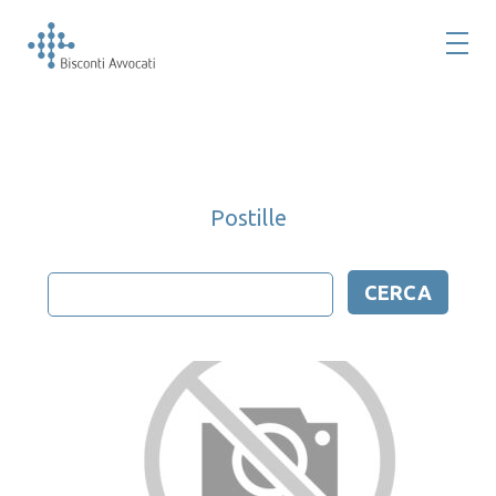
Postille
Ricerca
per: