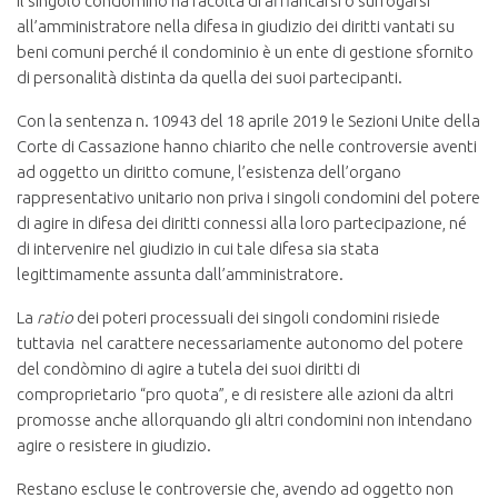
Il singolo condomino ha facoltà di affiancarsi o surrogarsi
all’amministratore nella difesa in giudizio dei diritti vantati su
beni comuni perché il condominio è un ente di gestione sfornito
di personalità distinta da quella dei suoi partecipanti.
Con la sentenza n. 10943 del 18 aprile 2019 le Sezioni Unite della
Corte di Cassazione hanno chiarito che nelle controversie aventi
ad oggetto un diritto comune, l’esistenza dell’organo
rappresentativo unitario non priva i singoli condomini del potere
di agire in difesa dei diritti connessi alla loro partecipazione, né
di intervenire nel giudizio in cui tale difesa sia stata
legittimamente assunta dall’amministratore.
La
ratio
dei poteri processuali dei singoli condomini risiede
tuttavia nel carattere necessariamente autonomo del potere
del condòmino di agire a tutela dei suoi diritti di
comproprietario “pro quota”, e di resistere alle azioni da altri
promosse anche allorquando gli altri condomini non intendano
agire o resistere in giudizio.
Restano escluse le controversie che, avendo ad oggetto non