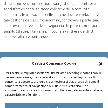
diritti su un bene comune ma la sua gestione, sono intese a
soddisfare esigenze soltanto collettive della comunità
condominiale o l’esazione delle somme dovute in relazione a
tale gestione da ciascun condomino, controversie per le quali
non trova applicazione la salvaguardia dei poteri processuali del
singolo (di agire, intervenire, impugnare) in difesa dei diritti
connessi alla sua partecipazione.
Gestisci Consenso Cookie
Copyright © 2003-2026 Avv. Pietro Bisconti
P.IVA 04490100825
Per fornire le migliori esperienze, utilizziamo tecnologie come i cookie
per memorizzare e/o accedere alle informazioni del dispositivo. Il
Via Sammartino n. 45 - 90141 Palermo
consenso a queste tecnologie ci permetterà di elaborare dati come il
Privacy policy
/
Cookie policy
comportamento di navigazione o ID unici su questo sito. Non
acconsentire o ritirare il consenso può influire negativamente su alcune
caratteristiche e funzioni.
Tel:
+39 091 612 40 05
Fax:
+39 091 842 06 15