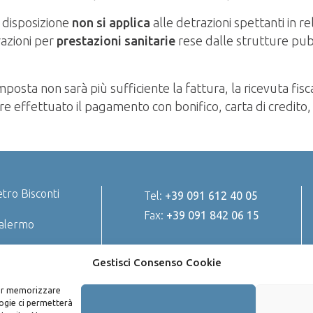
 disposizione
non si applica
alle detrazioni spettanti in r
razioni per
prestazioni sanitarie
rese dalle strutture pubb
posta non sarà più sufficiente la fattura, la ricevuta fisc
e effettuato il pagamento con bonifico, carta di credit
tro Bisconti
Tel:
+39 091 612 40 05
Fax:
+39 091 842 06 15
Palermo
Gestisci Consenso Cookie
 per memorizzare
 site is protected by reCAPTCHA and the Google
Privacy Policy
and
Terms of Service
a
logie ci permetterà