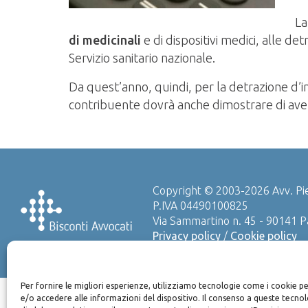
La
di medicinali
e di dispositivi medici, alle det
Servizio sanitario nazionale.
Da quest’anno, quindi, per la detrazione d’im
contribuente dovrà anche dimostrare di aver
Copyright © 2003-2026 Avv. Pie
P.IVA 04490100825
Via Sammartino n. 45 - 90141 
Privacy policy
/
Cookie policy
Per fornire le migliori esperienze, utilizziamo tecnologie come i cookie
This
e/o accedere alle informazioni del dispositivo. Il consenso a queste tecno