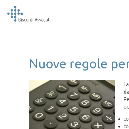
Nuove regole per
La
da
Re
pe
c
c