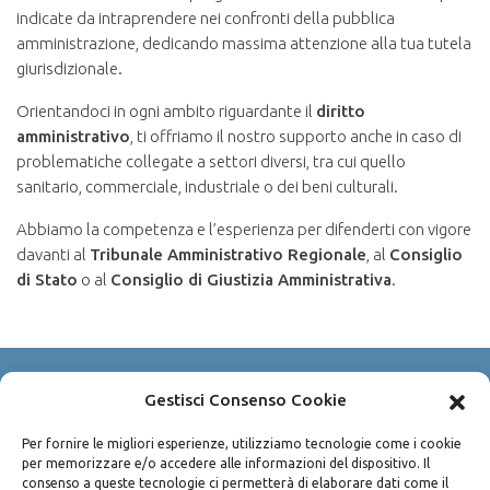
indicate da intraprendere nei confronti della pubblica
amministrazione, dedicando massima attenzione alla tua tutela
giurisdizionale.
Orientandoci in ogni ambito riguardante il
diritto
amministrativo
, ti offriamo il nostro supporto anche in caso di
problematiche collegate a settori diversi, tra cui quello
sanitario, commerciale, industriale o dei beni culturali.
Abbiamo la competenza e l’esperienza per difenderti con vigore
davanti al
Tribunale Amministrativo Regionale
, al
Consiglio
di Stato
o al
Consiglio di Giustizia Amministrativa
.
Gestisci Consenso Cookie
Copyright © 2003-2026 Avv. Pietro Bisconti
P.IVA 04490100825
Per fornire le migliori esperienze, utilizziamo tecnologie come i cookie
per memorizzare e/o accedere alle informazioni del dispositivo. Il
Via Sammartino n. 45 - 90141 Palermo
consenso a queste tecnologie ci permetterà di elaborare dati come il