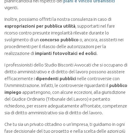
pianificandola nel rispetto dei
piani e vincoli urbanistici
vigenti.
Inoltre, possiamo offrirti la nostra consulenza in caso di
espropriazioni per pubblica utilità
, supportarti nel fare
ricorso contro presunte irregolarità rilevate durante lo
svolgimento di un
concorso pubblico
o, ancora, assisterti nei
procedimenti per il rilascio delle autorizzazioni per la
realizzazione di
impianti fotovoltaici ed eolici
.
I professionisti dello Studio Bisconti Avvocati che si occupano di
diritto amministrativo e di diritto del lavoro possono assistere
efficacemente i
dipendenti pubblici
nelle controversie con
l’Amministrazione. Infatti, le controversie riguardanti il
pubblico
impiego
appartengono, con alcune eccezioni, alla giurisdizione
del Giudice Ordinario (Tribunale del Lavoro) e pertanto
richiedono, per essere adeguatamente affrontate, competenze
sia di diritto amministrativo sia di diritto del lavoro.
Che tu sia un privato cittadino o un’impresa, ti guidiamo in ogni
fase decisionale del tuo progetto e nella scelta delle azioni più