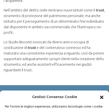
l’acquirente.
Nell’ambito del diritto civile rientrano nuovi istituti come il
trust
,
strumento di protezione del patrimonio personale, ma anche
istituito per il perseguimento di un determinato fine individuato
dal disponente in ambito sia commerciale che filantropico no-
profit.
Lo Studio Bisconti Avvocati da diversi anni si occupa di
costituzione di
trust
e del contenzioso connesso ed ha
maturato una consistente esperienza a riguardo, così da potere
supportare adeguatamente i propri clienti nella creazione dello
strumento, ed anche assisterli efficacemente nei giudizi
riguardanti il trust.
Gestisci Consenso Cookie
Copyright © 2003-2026 Avv. Pietro Bisconti
P.IVA 04490100825
Per fornire le migliori esperienze, utilizziamo tecnologie come i cookie