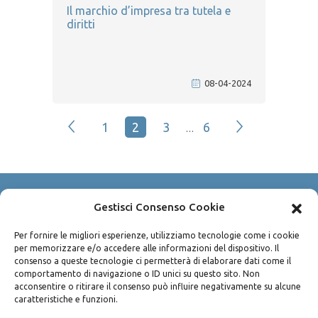
Il marchio d’impresa tra tutela e
diritti
08-04-2024
1
2
3
6
…
Gestisci Consenso Cookie
Copyright © 2003-2026 Avv. Pietro Bisconti
P.IVA 04490100825
Per fornire le migliori esperienze, utilizziamo tecnologie come i cookie
per memorizzare e/o accedere alle informazioni del dispositivo. Il
Via Sammartino n. 45 - 90141 Palermo
consenso a queste tecnologie ci permetterà di elaborare dati come il
Privacy policy
/
Cookie policy
comportamento di navigazione o ID unici su questo sito. Non
acconsentire o ritirare il consenso può influire negativamente su alcune
caratteristiche e funzioni.
Tel:
+39 091 612 40 05