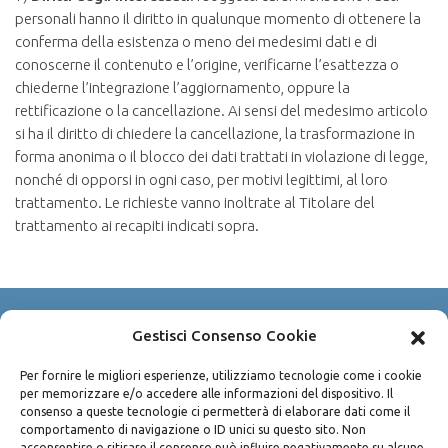
personali hanno il diritto in qualunque momento di ottenere la
conferma della esistenza o meno dei medesimi dati e di
conoscerne il contenuto e l’origine, verificarne l’esattezza o
chiederne l’integrazione l’aggiornamento, oppure la
rettificazione o la cancellazione. Ai sensi del medesimo articolo
si ha il diritto di chiedere la cancellazione, la trasformazione in
forma anonima o il blocco dei dati trattati in violazione di legge,
nonché di opporsi in ogni caso, per motivi legittimi, al loro
trattamento. Le richieste vanno inoltrate al Titolare del
trattamento ai recapiti indicati sopra.
Gestisci Consenso Cookie
Copyright © 2003-2026 Avv. Pietro Bisconti
P.IVA 04490100825
Per fornire le migliori esperienze, utilizziamo tecnologie come i cookie
per memorizzare e/o accedere alle informazioni del dispositivo. Il
Via Sammartino n. 45 - 90141 Palermo
consenso a queste tecnologie ci permetterà di elaborare dati come il
Privacy policy
/
Cookie policy
comportamento di navigazione o ID unici su questo sito. Non
acconsentire o ritirare il consenso può influire negativamente su alcune