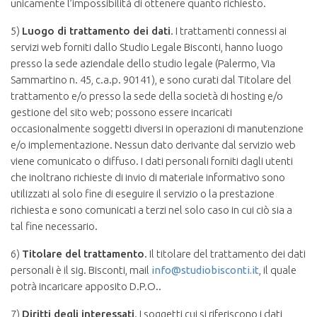
unicamente l’impossibilità di ottenere quanto richiesto.
5)
Luogo di trattamento dei dati
. I trattamenti connessi ai
servizi web forniti dallo Studio Legale Bisconti, hanno luogo
presso la sede aziendale dello studio legale (Palermo, Via
Sammartino n. 45, c.a.p. 90141), e sono curati dal Titolare del
trattamento e/o presso la sede della società di hosting e/o
gestione del sito web; possono essere incaricati
occasionalmente soggetti diversi in operazioni di manutenzione
e/o implementazione. Nessun dato derivante dal servizio web
viene comunicato o diffuso. I dati personali forniti dagli utenti
che inoltrano richieste di invio di materiale informativo sono
utilizzati al solo fine di eseguire il servizio o la prestazione
richiesta e sono comunicati a terzi nel solo caso in cui ciò sia a
tal fine necessario.
6)
Titolare del trattamento
. Il titolare del trattamento dei dati
personali è il sig. Bisconti, mail
info@studiobisconti.it
, il quale
potrà incaricare apposito D.P.O..
7)
Diritti degli interessati
. I soggetti cui si riferiscono i dati