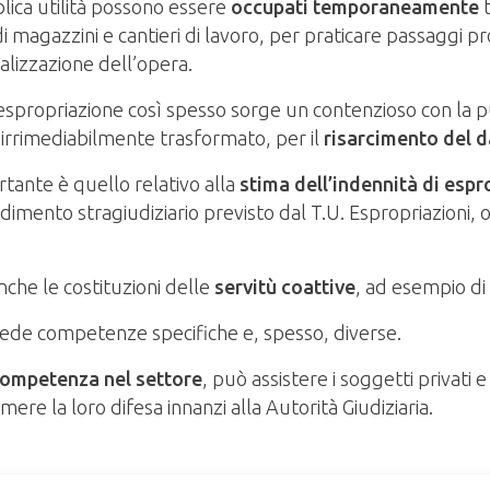
blica utilità possono essere
occupati temporaneamente
t
di magazzini e cantieri di lavoro, per praticare passaggi pro
alizzazione dell’opera.
espropriazione così spesso sorge un contenzioso con la p
 irrimediabilmente trasformato, per il
risarcimento del 
tante è quello relativo alla
stima dell’indennità di espr
imento stragiudiziario previsto dal T.U. Espropriazioni, 
che le costituzioni delle
servitù coattive
, ad esempio di
hiede competenze specifiche e, spesso, diverse.
competenza nel settore
, può assistere i soggetti privati
re la loro difesa innanzi alla Autorità Giudiziaria.