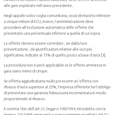
alle gare espletate nell’anno precedente .
Negli appalti sotto soglia comunitaria, ossia di importo inferiore
a cinque milioni di ECU, invece, l’amministrazione deve
procedere all’esclusione automatica delle offerte che
presentano una percentuale inferiore a quella di cui sopra.
Le offerte devono essere corredate , sin dalla loro
presentazione , da giustificazioni relative alle voci più
significative, indicate al 75% di quello posto a base d’asta [3].
La procedura non è però applicabile se le offerte ammesse in
gara siano meno di cinque.
Se offerta aggiudicataria risulti poi essere un ‘offerta con
ribasso d’asta superiore al 25%, l’impresa offerente ha l’obbligo
di presentare una garanzia fideiussoria incrementata in modo
proporzionale al ribasso.
Il comma 1bis dell’art.21, legge n.109/1994, introdotto con la
legge n.216/1995 viene però successivamente novellato dal D.L.