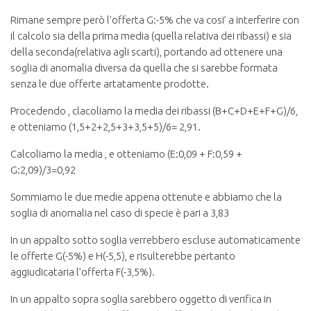
Rimane sempre però l’offerta G:-5% che va cosi’ a interferire con
il calcolo sia della prima media (quella relativa dei ribassi) e sia
della seconda(relativa agli scarti), portando ad ottenere una
soglia di anomalia diversa da quella che si sarebbe formata
senza le due offerte artatamente prodotte.
Procedendo , clacoliamo la media dei ribassi (B+C+D+E+F+G)/6,
e otteniamo (1,5+2+2,5+3+3,5+5)/6= 2,91.
Calcoliamo la media , e otteniamo (E:0,09 + F:0,59 +
G:2,09)/3=0,92
Sommiamo le due medie appena ottenute e abbiamo che la
soglia di anomalia nel caso di specie è pari a 3,83
In un appalto sotto soglia verrebbero escluse automaticamente
le offerte G(-5%) e H(-5,5), e risulterebbe pertanto
aggiudicataria l’offerta F(-3,5%).
In un appalto sopra soglia sarebbero oggetto di verifica in