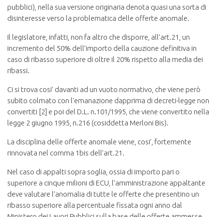
pubblici), nella sua versione originaria denota quasi una sorta di
disinteresse verso la problematica delle offerte anomale.
Il legislatore, infatti, non fa altro che disporre, all’art.21, un
incremento del 50% dell’importo della cauzione definitiva in
caso di ribasso superiore di oltre il 20% rispetto alla media dei
ribassi.
Ci si trova cosi’ davanti ad un vuoto normativo, che viene però
subito colmato con l’emanazione dapprima di decreti-legge non
convertiti [2] e poi del D.L. n.101/1995, che viene convertito nella
legge 2 giugno 1995, n.216 (cosiddetta Merloni Bis).
La disciplina delle offerte anomale viene, cosi’, fortemente
rinnovata nel comma 1bis dell’art.21.
Nel caso di appalti sopra soglia, ossia di importo pari o
superiore a cinque milioni di ECU, l’amministrazione appaltante
deve valutare l’anomalia di tutte le offerte che presentino un
ribasso superiore alla percentuale fissata ogni anno dal
Ministero dei Lavori Pubblici sulla base delle offerte ammesse