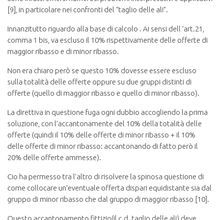
[9], in particolare nei confronti del “taglio delle ali”.
Innanzitutto riguardo alla base di calcolo . Ai sensi dell ‘art.21,
comma 1 bis, va escluso il 10% rispettivamente delle offerte di
maggior ribasso e di minor ribasso.
Non era chiaro però se questo 10% dovesse essere escluso
sulla totalità delle offerte oppure su due gruppi distinti di
offerte (quello di maggior ribasso e quello di minor ribasso).
La direttiva in questione fuga ogni dubbio accogliendo la prima
soluzione, con l’accantonamente del 10% della totalità delle
offerte (quindi il 10% delle offerte di minor ribasso + il 10%
delle offerte di minor ribasso: accantonando di fatto però il
20% delle offerte ammesse).
Cio ha permesso tra l’altro di risolvere la spinosa questione di
come collocare un’eventuale offerta dispari equidistante sia dal
gruppo di minor ribasso che dal gruppo di maggior ribasso [10].
Questo accantonamento fittizio(il c.d. taglio delle ali) deve