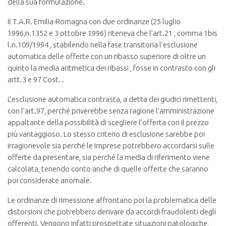
della sua formulazione.
Il T.A.R. Emilia-Romagna con due ordinanze (25 luglio
1996,n.1352 e 3 ottobre 1996) riteneva che l’art.21 , comma 1bis
l.n.109/1994 , stabilendo nella fase transitoria l’esclusione
automatica delle offerte con un ribasso superiore di oltre un
quinto la media aritmetica dei ribassi , fosse in contrasto con gli
artt.3 e 97 Cost. .
L’esclusione automatica contrasta, a detta dei giudici rimettenti,
con l’art.97, perché priverebbe senza ragione l’amministrazione
appaltante della possibilità di scegliere l’offerta con il prezzo
più vantaggioso. Lo stesso criterio di esclusione sarebbe poi
irragionevole sia perché le imprese potrebbero accordarsi sulle
offerte da presentare, sia perché la media di riferimento viene
calcolata, tenendo conto anche di quelle offerte che saranno
poi considerate anomale.
Le ordinanze di rimessione affrontano poi la problematica delle
distorsioni che potrebbero derivare da accordi fraudolenti degli
offerenti. Vengono infatti prospettate situazioni patologiche,