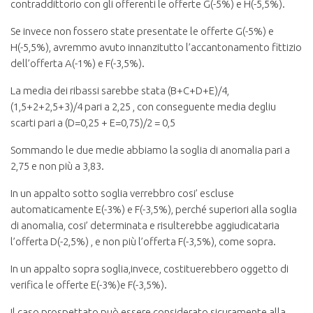
contraddittorio con gli offerenti le offerte G(-5%) e H(-5,5%).
Se invece non fossero state presentate le offerte G(-5%) e
H(-5,5%), avremmo avuto innanzitutto l’accantonamento fittizio
dell’offerta A(-1%) e F(-3,5%).
La media dei ribassi sarebbe stata (B+C+D+E)/4,
(1,5+2+2,5+3)/4 pari a 2,25 , con conseguente media degliu
scarti pari a (D=0,25 + E=0,75)/2 = 0,5
Sommando le due medie abbiamo la soglia di anomalia pari a
2,75 e non più a 3,83.
In un appalto sotto soglia verrebbro cosi’ escluse
automaticamente E(-3%) e F(-3,5%), perché superiori alla soglia
di anomalia, cosi’ determinata e risulterebbe aggiudicataria
l’offerta D(-2,5%) , e non più l’offerta F(-3,5%), come sopra.
In un appalto sopra soglia,invece, costituerebbero oggetto di
verifica le offerte E(-3%)e F(-3,5%).
Il caso prospettato può essere considerato sicuramente alla