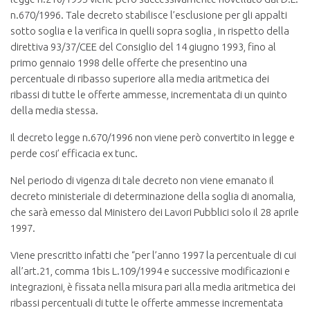
n.670/1996. Tale decreto stabilisce l’esclusione per gli appalti
sotto soglia e la verifica in quelli sopra soglia , in rispetto della
direttiva 93/37/CEE del Consiglio del 14 giugno 1993, fino al
primo gennaio 1998 delle offerte che presentino una
percentuale di ribasso superiore alla media aritmetica dei
ribassi di tutte le offerte ammesse, incrementata di un quinto
della media stessa.
Il decreto legge n.670/1996 non viene però convertito in legge e
perde cosi’ efficacia ex tunc.
Nel periodo di vigenza di tale decreto non viene emanato il
decreto ministeriale di determinazione della soglia di anomalia,
che sarà emesso dal Ministero dei Lavori Pubblici solo il 28 aprile
1997.
Viene prescritto infatti che “per l’anno 1997 la percentuale di cui
all’art.21, comma 1bis L.109/1994 e successive modificazioni e
integrazioni, è fissata nella misura pari alla media aritmetica dei
ribassi percentuali di tutte le offerte ammesse incrementata