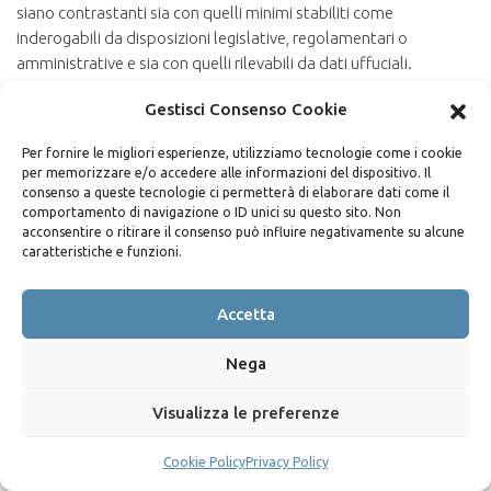
siano contrastanti sia con quelli minimi stabiliti come
inderogabili da disposizioni legislative, regolamentari o
amministrative e sia con quelli rilevabili da dati uffuciali.
Possono essere prese in considerazione infatti solo giutificazioni
Gestisci Consenso Cookie
attinenti all’economicità del procedimento di costruzione, alle
Per fornire le migliori esperienze, utilizziamo tecnologie come i cookie
soluzioni tecniche adottate e alle condizioni particolarmenti
per memorizzare e/o accedere alle informazioni del dispositivo. Il
favorevoli dell’offerente.
consenso a queste tecnologie ci permetterà di elaborare dati come il
comportamento di navigazione o ID unici su questo sito. Non
Le giustificazioni.
acconsentire o ritirare il consenso può influire negativamente su alcune
caratteristiche e funzioni.
Le giustificazioni , che le imprese devono presentare, a corredo
delle proprie offerte , si è detto, devono riferirsi a voci di prezzo
Accetta
che sommate costituiscano un importo complessivo pari al 75%
di quello totale dell’appalto.
Nega
Anche il diritto comunitario si esprime sull’argomento.
Visualizza le preferenze
L’art.30.4 della direttiva 93/37/CEE stabilisce infatti che
l’amministrazione appaltante richiede solo “le precisazioni che
Cookie Policy
Privacy Policy
ritiene utili in merito alla composizione dell’offerta”.