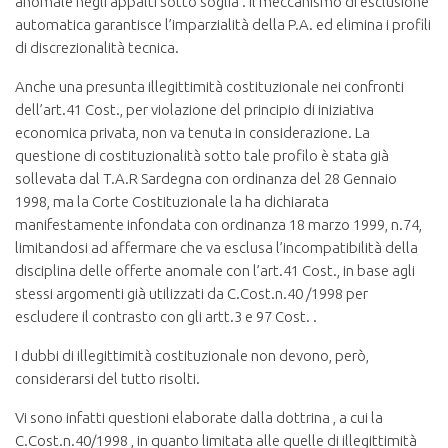
anomale negli appalti sotto soglia . Il meccanismo di esclusione
automatica garantisce l’imparzialità della P.A. ed elimina i profili
di discrezionalità tecnica.
Anche una presunta illegittimità costituzionale nei confronti
dell’art.41 Cost., per violazione del principio di iniziativa
economica privata, non va tenuta in considerazione. La
questione di costituzionalità sotto tale profilo è stata già
sollevata dal T.A.R Sardegna con ordinanza del 28 Gennaio
1998, ma la Corte Costituzionale la ha dichiarata
manifestamente infondata con ordinanza 18 marzo 1999, n.74,
limitandosi ad affermare che va esclusa l’incompatibilità della
disciplina delle offerte anomale con l’art.41 Cost., in base agli
stessi argomenti già utilizzati da C.Cost.n.40 /1998 per
escludere il contrasto con gli artt.3 e 97 Cost. .
I dubbi di illegittimità costituzionale non devono, però,
considerarsi del tutto risolti.
Vi sono infatti questioni elaborate dalla dottrina , a cui la
C.Cost.n.40/1998 , in quanto limitata alle quelle di illegittimità