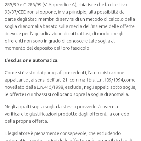
285/99 e C-286/99 (V. Appendice A), chiarisce che la direttiva
93/37/CEE non si oppone, in via principio, alla possibilità da
parte degli Stati membri di servirsi di un metodo di calcolo della
soglia di anomalia basato sulla media dell’insieme delle offerte
ricevute per l’aggiudicazione di cui trattasi, di modo che gli
offerenti non sono in grado di conoscere tale soglia al
momento del deposito del loro fascicolo.
L’esclusione automatica.
Come si è visto dai paragrafi precedenti, l’amministrazione
appaltante , ai sensi dell’art.21, comma 1bis, L.n.109/1994,come
novellato dalla L.n.415/1998, esclude , negli appalti sotto soglia,
le offerte i cui ribassi si collocano sopra la soglia di anomalia.
Negli appalti sopra soglia la stessa provvederà invece a
verificare le giustificazioni prodotte dagli offerenti, a corredo
della propria offerta.
Il legislatore è pienamente consapevole, che escludendo
automaticamente a priori delle offerte, può correre il rischio di