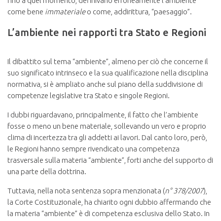
fino a quel momento, definivano erroneamente l’ambiente
come bene
immateriale
o come, addirittura, “paesaggio”.
L’ambiente nei rapporti tra Stato e Regioni
Il dibattito sul tema “ambiente”, almeno per ciò che concerne il
suo significato intrinseco e la sua qualificazione nella disciplina
normativa, si è ampliato anche sul piano della suddivisione di
competenze legislative tra Stato e singole Regioni.
I dubbi riguardavano, principalmente, il fatto che l’ambiente
fosse o meno un bene materiale, sollevando un vero e proprio
clima di incertezza tra gli addetti ai lavori. Dal canto loro, però,
le Regioni hanno sempre rivendicato una competenza
trasversale sulla materia “ambiente”, forti anche del supporto di
una parte della dottrina.
Tuttavia, nella nota sentenza sopra menzionata (
n° 378/2007
),
la Corte Costituzionale, ha chiarito ogni dubbio affermando che
la materia “ambiente” è di competenza esclusiva dello Stato. In