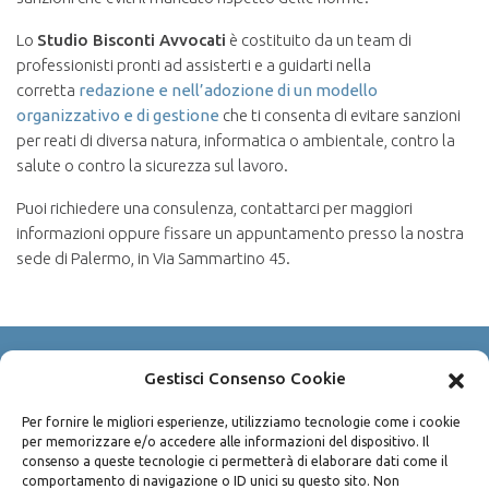
Lo
Studio Bisconti Avvocati
è costituito da un team di
professionisti pronti ad assisterti e a guidarti nella
corretta
redazione e nell’adozione di un modello
organizzativo e di gestione
che ti consenta di evitare sanzioni
per reati di diversa natura, informatica o ambientale, contro la
salute o contro la sicurezza sul lavoro.
Puoi richiedere una consulenza, contattarci per maggiori
informazioni oppure fissare un appuntamento presso la nostra
sede di Palermo, in Via Sammartino 45.
Gestisci Consenso Cookie
Copyright © 2003-2026 Avv. Pietro Bisconti
P.IVA 04490100825
Per fornire le migliori esperienze, utilizziamo tecnologie come i cookie
per memorizzare e/o accedere alle informazioni del dispositivo. Il
Via Sammartino n. 45 - 90141 Palermo
consenso a queste tecnologie ci permetterà di elaborare dati come il
Privacy policy
/
Cookie policy
comportamento di navigazione o ID unici su questo sito. Non