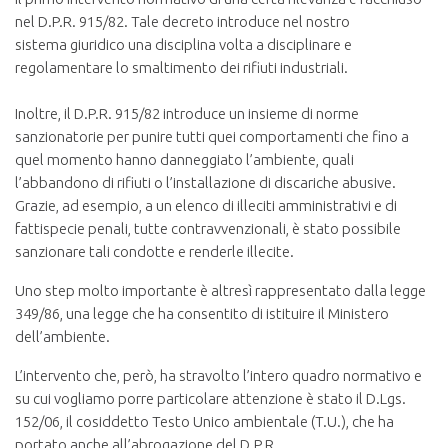
nel D.P.R. 915/82. Tale decreto introduce nel nostro
sistema giuridico una disciplina volta a disciplinare e
regolamentare lo smaltimento dei rifiuti industriali.
Inoltre, il D.P.R. 915/82 introduce un insieme di norme
sanzionatorie per punire tutti quei comportamenti che fino a
quel momento hanno danneggiato l’ambiente, quali
l’abbandono di rifiuti o l’installazione di discariche abusive.
Grazie, ad esempio, a un elenco di illeciti amministrativi e di
fattispecie penali, tutte contravvenzionali, è stato possibile
sanzionare tali condotte e renderle illecite.
Uno step molto importante è altresì rappresentato dalla legge
349/86, una legge che ha consentito di istituire il Ministero
dell’ambiente.
L’intervento che, però, ha stravolto l’intero quadro normativo e
su cui vogliamo porre particolare attenzione è stato il D.Lgs.
152/06, il cosiddetto Testo Unico ambientale (T.U.), che ha
portato anche all’abrogazione del D.P.R.