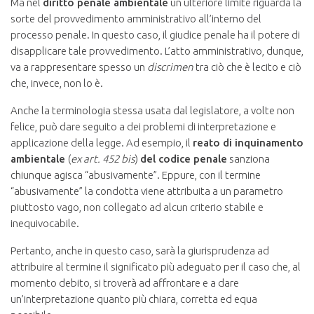
Ma nel
diritto penale ambientale
un ulteriore limite riguarda la
sorte del provvedimento amministrativo all’interno del
processo penale. In questo caso, il giudice penale ha il potere di
disapplicare tale provvedimento. L’atto amministrativo, dunque,
va a rappresentare spesso un
discrimen
tra ciò che è lecito e ciò
che, invece, non lo è.
Anche la terminologia stessa usata dal legislatore, a volte non
felice, può dare seguito a dei problemi di interpretazione e
applicazione della legge. Ad esempio, il
reato di inquinamento
ambientale
(
ex art. 452 bis
)
del codice penale
sanziona
chiunque agisca “abusivamente”. Eppure, con il termine
“abusivamente” la condotta viene attribuita a un parametro
piuttosto vago, non collegato ad alcun criterio stabile e
inequivocabile.
Pertanto, anche in questo caso, sarà la giurisprudenza ad
attribuire al termine il significato più adeguato per il caso che, al
momento debito, si troverà ad affrontare e a dare
un’interpretazione quanto più chiara, corretta ed equa