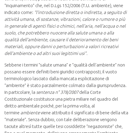
“inquinamento” che, nel D.Lgs 152/2006 (T.U. ambiente), viene
indicato come:
“l’introduzione diretta o indiretta, a seguito di
attività umana, di sostanze, vibrazioni, calore o rumore o più
in generale di agenti fisici o chimici, nell’aria, nell’acqua o nel
suolo, che potrebbero nuocere alla salute umana o alla
qualità dell’ambiente, causare il deterioramento dei beni
materiali, oppure danni o perturbazioni a valori ricreativi
dell’ambiente o ad altri suoi legittimi usi”.
Sebbene i termini “salute umana” e “qualità dell’ambiente” non
possano essere definiti beni giuridici contrapposti, il vuoto
terminologico lasciato dalla mancata esplicitazione di
“ambiente” è stato parzialmente colmato dalla giurisprudenza.
In particolare, la
sentenza n° 378/2007
della Corte
Costituzionale costituisce una pietra miliare nel quadro del
diritto ambientale poiché, per la prima volta, al
termine
ambiente
viene attribuito il significato di bene della vita
“materiale”. Senza dubbio, con tale deliberazione vengono
taciute altresì tutte quelle tesi cosiddette “negazioniste” che,