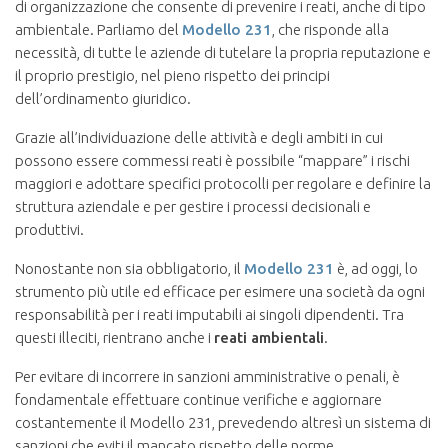
di organizzazione che consente di prevenire i reati, anche di tipo
ambientale. Parliamo del
Modello 231
, che risponde alla
necessità, di tutte le aziende di tutelare la propria reputazione e
il proprio prestigio, nel pieno rispetto dei principi
dell’ordinamento giuridico.
Grazie all’individuazione delle attività e degli ambiti in cui
possono essere commessi reati è possibile “mappare” i rischi
maggiori e adottare specifici protocolli per regolare e definire la
struttura aziendale e per gestire i processi decisionali e
produttivi.
Nonostante non sia obbligatorio, il
Modello 231
è, ad oggi, lo
strumento più utile ed efficace per esimere una società da ogni
responsabilità per i reati imputabili ai singoli dipendenti. Tra
questi illeciti, rientrano anche i
reati ambientali
.
Per evitare di incorrere in sanzioni amministrative o penali, è
fondamentale effettuare continue verifiche e aggiornare
costantemente il Modello 231, prevedendo altresì un sistema di
sanzioni che eviti il mancato rispetto delle norme.