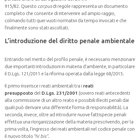
915/82
.
Questo
corpus
di regole rappresenta un documento
completo che consente di intervenire ad ampio raggio,
colmando tutti quei vuoti normativi da tempo invocati e che
finalmente sono stati ascoltati.
L’introduzione del diritto penale ambientale
Entrando nel merito del profilo penale, è necessario menzionare
due importanti introduzioni in materia d’ambiente, in particolare
il D.Lgs. 121/2011 e la riforma operata dalla legge 68/2015.
Il primo inserisce i reati ambientali tra i
reati
presupposto
del
D.Lgs. 231/2001
(ovvero reati antecedenti
alla commissione di un altro reato e possibili illeciti penali dai
quali può derivare una differente forma di responsabilità). La
seconda, invece, oltre ad introdurre nuove fattispecie penali
effettua una riorganizzazione della materia prescrivendo, per la
prima volta, l’ingresso dei reati ambientali nel codice penale con
il nuovo titolo “IV
bis”
.