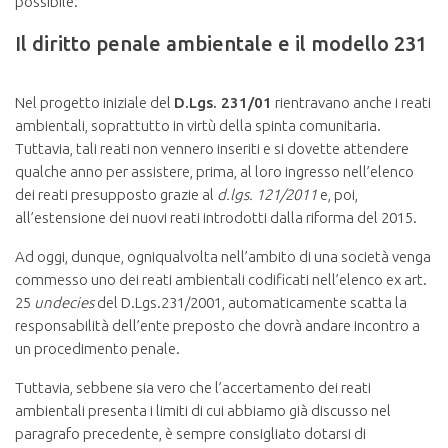
possibile.
Il diritto penale ambientale e il modello 231
Nel progetto iniziale del
D.Lgs. 231/01
rientravano anche i reati
ambientali, soprattutto in virtù della spinta comunitaria.
Tuttavia, tali reati non vennero inseriti e si dovette attendere
qualche anno per assistere, prima, al loro ingresso nell’elenco
dei reati presupposto grazie al
d.lgs. 121/2011
e, poi,
all’estensione dei nuovi reati introdotti dalla riforma del 2015.
Ad oggi, dunque, ogniqualvolta nell’ambito di una società venga
commesso uno dei reati ambientali codificati nell’elenco ex art.
25
undecies
del D.Lgs.231/2001, automaticamente scatta la
responsabilità dell’ente preposto che dovrà andare incontro a
un procedimento penale.
Tuttavia, sebbene sia vero che l’accertamento dei reati
ambientali presenta i limiti di cui abbiamo già discusso nel
paragrafo precedente, è sempre consigliato dotarsi di