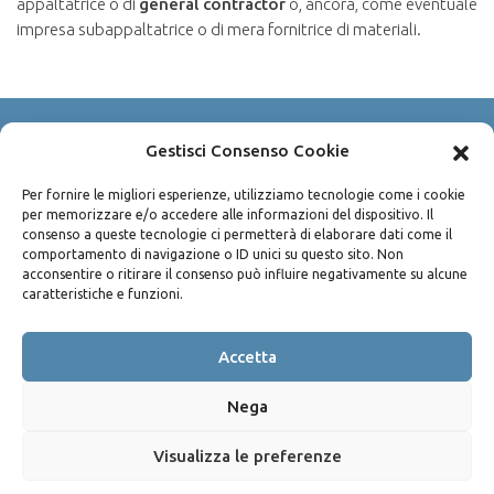
appaltatrice o di
general contractor
o, ancora, come eventuale
impresa subappaltatrice o di mera fornitrice di materiali.
Gestisci Consenso Cookie
Copyright © 2003-2026 Avv. Pietro Bisconti
P.IVA 04490100825
Per fornire le migliori esperienze, utilizziamo tecnologie come i cookie
per memorizzare e/o accedere alle informazioni del dispositivo. Il
Via Sammartino n. 45 - 90141 Palermo
consenso a queste tecnologie ci permetterà di elaborare dati come il
Privacy policy
/
Cookie policy
comportamento di navigazione o ID unici su questo sito. Non
acconsentire o ritirare il consenso può influire negativamente su alcune
caratteristiche e funzioni.
Tel:
+39 091 612 40 05
Fax:
+39 091 842 06 15
Accetta
Seguici su facebook
Nega
Sito realizzato da Os2
web agency
Visualizza le preferenze