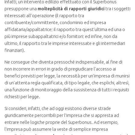
Infatti, un intervento edilizio effettuato con il Superbonus
presuppone una
molteplicità di rapporti giuridici
tra i soggetti
interessati all’operazione (il rapporto tra
contribuente/committente, condominio ed impresa
affidataria/appaltatrice; il rapporto tra quest’ultima ed una o
più imprese subappaltatrici e/o fornitori; ed infine, non da
ultimo, il rapporto tra le imprese interessate e gli intermediari
finanziari).
Ne consegue che diventa pressoché indispensabile, al fine di
non incorrere in errori in grado di pregiudicare l’accesso ai
benefici previsti per legge, la necessità per un’impresa di munirsi
di un’attenta regìa qualificata, di tipo legale, che esplichi, altresì,
una funzione di monitoraggio della sussistenza di tutti i requisiti
richiesti per legge.
Si consideri, infatti, che ad oggi esistono diverse strade
giuridicamente percorribili per l’impresa che si appresta ad
entrare nelle logiche proprie del Superbonus. Ad esempio,
l’impresa può assumere la veste di semplice impresa