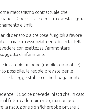
evo come meccanismo contrattuale che
iario. Il Codice civile dedica a questa figura
onamento e limiti.
ri di denaro o altre cose fungibili a favore
to. La natura essenzialmente incerta della
 prevedere con esattezza l’ammontare
soggetto di riferimento.
 cede in cambio un bene (mobile o immobile)
o possibile, le regole previste per le
li – e la legge stabilisce che il pagamento
adenze. Il Codice prevede infatti che, in caso
tirsi il futuro adempimento, ma non può
e la risoluzione significherebbe privare il