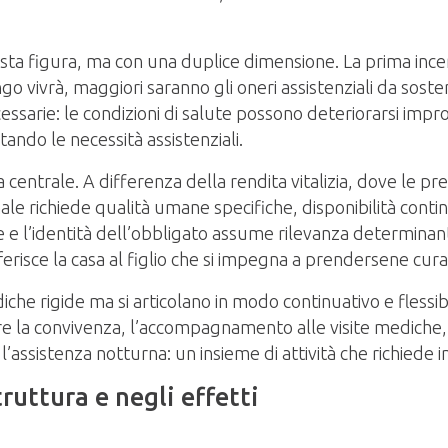
ta figura, ma con una duplice dimensione. La prima incert
lungo vivrà, maggiori saranno gli oneri assistenziali da so
necessarie: le condizioni di salute possono deteriorarsi i
ando le necessità assistenziali.
centrale. A differenza della rendita vitalizia, dove le pr
e richiede qualità umane specifiche, disponibilità conti
e e l’identità dell’obbligato assume rilevanza determina
asferisce la casa al figlio che si impegna a prendersene cur
he rigide ma si articolano in modo continuativo e flessib
 convivenza, l’accompagnamento alle visite mediche, la
 l’assistenza notturna: un insieme di attività che richied
truttura e negli effetti