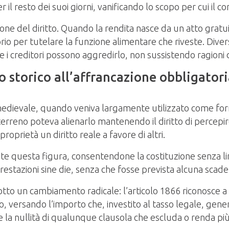
il resto dei suoi giorni, vanificando lo scopo per cui il co
azione del diritto. Quando la rendita nasce da un atto gratu
 per tutelare la funzione alimentare che riveste. Diversa
 e i creditori possono aggredirlo, non sussistendo ragioni 
o storico all’affrancazione obbligator
o medievale, quando veniva largamente utilizzato come for
 terreno poteva alienarlo mantenendo il diritto di perc
roprietà un diritto reale a favore di altri.
e questa figura, consentendone la costituzione senza limi
 prestazioni sine die, senza che fosse prevista alcuna sca
dotto un cambiamento radicale: l’articolo 1866 riconosce a 
to, versando l’importo che, investito al tasso legale, g
la nullità di qualunque clausola che escluda o renda più d