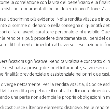
e la correlazione con la vita del beneficiario e la finalit
tteristiche fondamentali che ne determinano l’idoneità a 
rse il discrimine più evidente. Nella rendita vitalizia e in 
ento di somme di denaro o nella consegna di quantità dete
ni di fare, aventi carattere personale e infungibile. Qu
r le rendite si può procedere direttamente sui beni del d
 difficilmente rimediato attraverso l’esecuzione in for
rsificazioni significative. Rendita vitalizia e contratto 
 è destinata a proseguire indefinitamente, salvo esercizio
e finalità: previdenziale e assistenziale nei primi due cas
 diverge nettamente. Per la rendita vitalizia, il Codice e
i. La rendita perpetua e il contratto di mantenimento se
ando una parte non adempia le proprie obbligazioni in 
di costituisce ulteriore elemento distintivo. Nelle rendite,