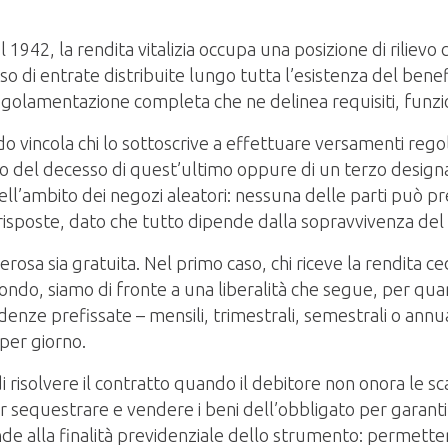
del 1942, la rendita vitalizia occupa una posizione di rili
o di entrate distribuite lungo tutta l’esistenza del benefic
regolamentazione completa che ne delinea requisiti, funzi
o vincola chi lo sottoscrive a effettuare versamenti regola
 del decesso di quest’ultimo oppure di un terzo designa
ell’ambito dei negozi aleatori: nessuna delle parti può
sposte, dato che tutto dipende dalla sopravvivenza del 
erosa sia gratuita. Nel primo caso, chi riceve la rendita
do, siamo di fronte a una liberalità che segue, per quant
enze prefissate – mensili, trimestrali, semestrali o annua
per giorno.
i risolvere il contratto quando il debitore non onora le sc
r sequestrare e vendere i beni dell’obbligato per garan
onde alla finalità previdenziale dello strumento: permetter