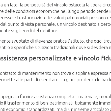
Da un lato, la perpetuità del vincolo ostacola la libera ci
are delle condizioni economiche nel lungo periodo tende in
i interesse e trasformazioni dei valori patrimoniali posson
he dal punto di vista personale, un vincolo destinato a per
mente sugli eredi del debitore.
e svuotato di rilevanza pratica l’istituto, che oggi trova 
nti o a specifiche situazioni tradizionali dove si desidera
sistenza personalizzata e vincolo fid
contratto di mantenimento non trova disciplina espressa n
rmette alle parti di esercitare. La giurisprudenza lo ha d
pegna a fornire assistenza completa – materiale, morale 
o il trasferimento di beni patrimoniali, tipicamente immobil
menti economici standardizzati, ma di un insieme articolat