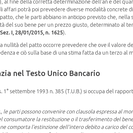
c.), al fine della corretta determinazione dell’an e del q
li affari potrà poi prevedere diverse modalità concrete di 
l patto, che le parti abbiano in anticipo previsto che, nell
à del suo bene per un prezzo giusto, determinato al te
 Sez. I, 28/01/2015, n. 1625
).
a nullità del patto occorre prevedere che ove il valore del
ccedenza e ciò sulla base di una stima fatta da un terzo 
nzia nel Testo Unico Bancario
 1° settembre 1993 n. 385 (T.U.B.) si occupa del rappor
., le parti possono convenire con clausola espressa al mo
l consumatore la restituzione o il trasferimento del bene
e comporta l’estinzione dell’intero debito a carico del 