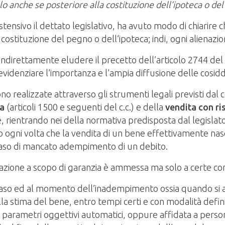
ullo anche se posteriore alla costituzione dell’ipoteca o de
ensivo il dettato legislativo, ha avuto modo di chiarire c
costituzione del pegno o dell’ipoteca; indi, ogni alienazio
 indirettamente eludere il precetto dell’articolo 2744 de
idenziare l’importanza e l’ampia diffusione delle cosiddet
gono realizzate attraverso gli strumenti legali previsti dal
ta
(articoli 1500 e seguenti del c.c.) e della
vendita con ri
r sé, rientrando nei della normativa predisposta dal legisla
o ogni volta che la vendita di un bene effettivamente nasc
n caso di mancato adempimento di un debito.
enazione a scopo di garanzia è ammessa ma solo a certe con
 caso ed al momento dell’inadempimento ossia quando si a
alla stima del bene, entro tempi certi e con modalità defin
a parametri oggettivi automatici, oppure affidata a perso