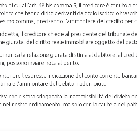
to di cui all’art. 48 bis comma 5, il creditore è tenuto a no
oloro che hanno diritti derivanti da titolo iscritto o trascr
medesimo comma, precisando l’ammontare del credito per cu
uddetta, il creditore chiede al presidente del tribunale de
ne giurata, del diritto reale immobiliare oggetto del patt
omunica la relazione giurata di stima al debitore, al credi
ni, possono inviare note al perito.
contenere l’espressa indicazione del conto corrente bancar
di stima e l’ammontare del debito inadempiuto.
eriva che è stata sdoganata la inammissibilità del divieto 
nza nel nostro ordinamento, ma solo con la cautela del p