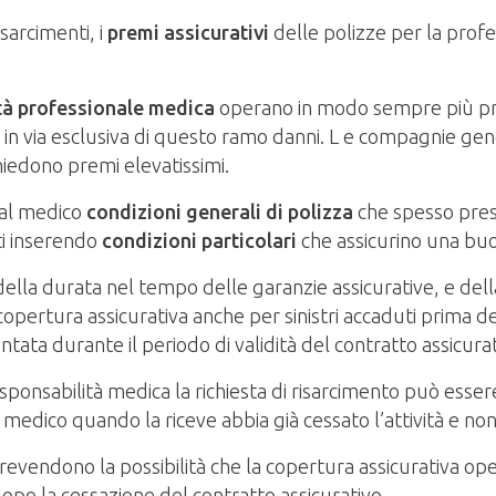
sarcimenti, i
premi assicurativi
delle polizze per la prof
ità professionale medica
operano in modo sempre più pr
 in via esclusiva di questo ramo danni. L e compagnie gen
hiedono premi elevatissimi.
 al medico
condizioni generali di polizza
che spesso pres
ti inserendo
condizioni particolari
che assicurino una b
ella durata nel tempo delle garanzie assicurative, e del
copertura assicurativa anche per sinistri accaduti prima de
ata durante il periodo di validità del contratto assicura
esponsabilità medica la richiesta di risarcimento può esse
 medico quando la riceve abbia già cessato l’attività e no
endono la possibilità che la copertura assicurativa operi in
opo la cessazione del contratto assicurativo.