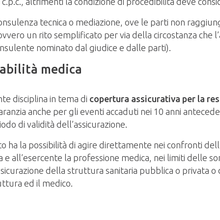
s c.p.c., altrimenti la condizione di procedibilità deve cons
nsulenza tecnica o mediazione, ove le parti non raggiunga
vvero un rito semplificato per via della circostanza che l’
onsulente nominato dal giudice e dalle parti).
sabilità medica
nte disciplina in tema di
copertura assicurativa per la re
aranzia anche per gli eventi accaduti nei 10 anni antecede
odo di validità dell’assicurazione.
to ha la possibilità di agire direttamente nei confronti del
a e all’esercente la professione medica, nei limiti delle s
sicurazione della struttura sanitaria pubblica o privata o
ruttura ed il medico.