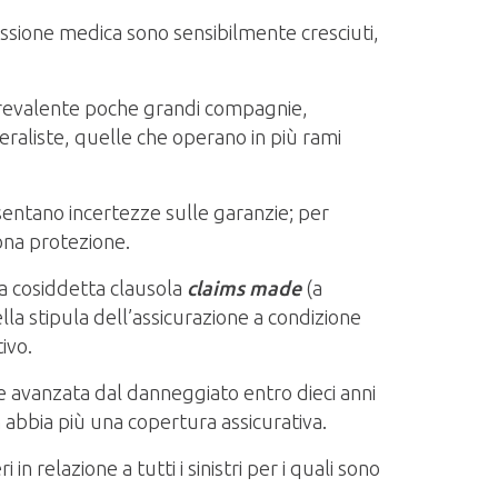
essione medica sono sensibilmente cresciuti,
evalente poche grandi compagnie,
eraliste, quelle che operano in più rami
entano incertezze sulle garanzie; per
uona protezione.
la cosiddetta clausola
claims made
(a
lla stipula dell’assicurazione a condizione
tivo.
re avanzata dal danneggiato entro dieci anni
n abbia più una copertura assicurativa.
 relazione a tutti i sinistri per i quali sono