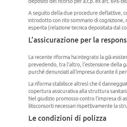
deposito del ricorso per a.t.p. ex art. 696-bi
A seguito della due procedure deflattive, co
introdotto con rito sommario di cognizione, o
esperita (relazione tecnica depositata dal c
L’assicurazione per la respon
La recente riforma ha integrato la già esiste
prevedendo, tra l’altro, l’estensione della g
purché denunciati all’impresa durante il peri
La riforma stabilisce altresì che il danneggia
copertura assicurativa alla struttura sanitari
Nel giudizio promosso contro l’impresa di as
litisconsorti necessari rispettivamente la st
Le condizioni di polizza