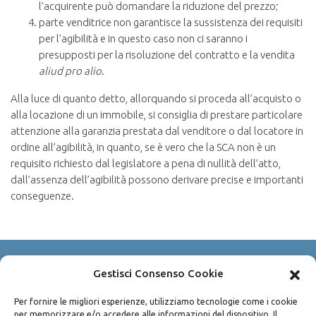
l’acquirente può domandare la riduzione del prezzo;
parte venditrice non garantisce la sussistenza dei requisiti
per l’agibilità e in questo caso non ci saranno i
presupposti per la risoluzione del contratto e la vendita
aliud pro alio
.
Alla luce di quanto detto, allorquando si proceda all’acquisto o
alla locazione di un immobile, si consiglia di prestare particolare
attenzione alla garanzia prestata dal venditore o dal locatore in
ordine all’agibilità, in quanto, se è vero che la SCA non è un
requisito richiesto dal legislatore a pena di nullità dell’atto,
dall’assenza dell’agibilità possono derivare precise e importanti
conseguenze.
Gestisci Consenso Cookie
Copyright © 2003-2026 Avv. Pietro Bisconti
P.IVA 04490100825
Per fornire le migliori esperienze, utilizziamo tecnologie come i cookie
per memorizzare e/o accedere alle informazioni del dispositivo. Il
Via Sammartino n. 45 - 90141 Palermo