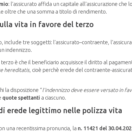
rmio
: l’assicurato affida un capitale all’assicurazione che l
ale oltre che una somma a titolo di rendimento.
ulla vita in favore del terzo
o, include tre soggetti: l’assicurato–contraente, l’assicurazi
 un indennizzo.
di terzo è che il beneficiario acquisisce il diritto al pag
e hereditatis
, cioè perchè erede del contraente-assicurato
i la disposizione “
l’indennizzo deve essere versato in fav
e
quote spettanti
a ciascuno.
di erede legittimo
nelle polizza vita
on una recentissima pronuncia, la
n. 11421 del 30.04.20