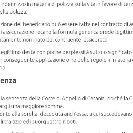
’indennizzo in materia di polizza sulla vita in favore di t
lla polizza.
ione del beneficiario può essere fatta nel contratto di as
di assicurazione recano la formula generica erede legittim
icatamente nominato dal contraente–assicurato.
legittimo desta non poche perplessità sul suo significato
n conseguente applicazione o no delle regole in materia di
io.
tenza
 sentenza della Corte di Appello di Catania, poiché la 
idargli una maggiore somma.
ente alla sorella, deceduta anch’essa, a cui succedevano i
 tra tizio ed i suoi quattro nipoti.