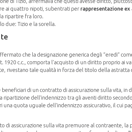
e di Tizio, affermava che questi avesse diritto, piuttost
e ai quattro nipoti, subentrati per
rappresentazione ex 
ripartire fra loro.
o due: Tizio e la sorella.
ite
affermato che la designazione generica degli “eredi” come 
rt. 1920 c.c., comporta l’acquisto di un diritto proprio ai 
 rivestano tale qualità in forza del titolo della astratta 
eneficiari di un contratto di assicurazione sulla vita, in 
ripartizione dell’indennizzo tra gli aventi diritto second
ori una quota uguale dell’indennizzo assicurativo, il cui 
to di assicurazione sulla vita premuore al contraente, la p