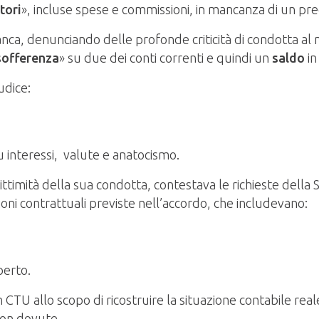
tori
», incluse spese e commissioni, in mancanza di un pre
 Banca, denunciando delle profonde criticità di condotta
sofferenza
» su due dei conti correnti e quindi un
saldo
in
udice:
su interessi, valute e anatocismo.
ittimità della sua condotta, contestava le richieste della 
ioni contrattuali previste nell’accordo, che includevano:
perto.
 CTU allo scopo di ricostruire la situazione contabile rea
non dovute.