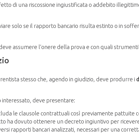
fetto di una riscossione ingiustificata o addebito illegittim
vviare solo se il rapporto bancario risulta estinto o in sof
si deve assumere l’onere della prova e con quali strumenti
zio
correntista stesso che, agendo in giudizio, deve produrre i
to interessato, deve presentare:
ncluda le clausole contrattuali così previamente pattuite 
atto ha dovuto ottenere un decreto ingiuntivo per ricevere
iversi rapporti bancari analizzati, necessari per una corret