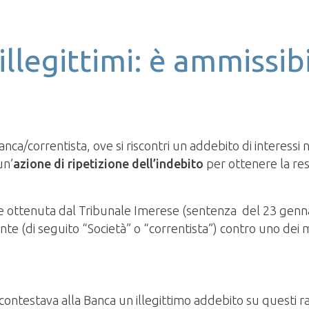
llegittimi: è ammissibi
ca/correntista, ove si riscontri un addebito di interessi n
un’
azione di ripetizione dell’indebito
per ottenere la re
one ottenuta dal Tribunale Imerese (sentenza del 23 genna
nte (di seguito “Società” o “correntista”) contro uno dei mag
ti, contestava alla Banca un illegittimo addebito su quest